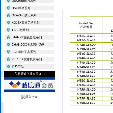
OSK钨钢铣刀系列
OSG丝攻系列
OKAZAKI绞刀系列
KOJEX高速刀柄系列
T.K.刀把系列
STANNY搪孔器组系列
CHANDOX卡盘顶针系列
ECE磁性工具系列
VERTEX虎钳机具系列
特价产品
贸易通诚信通会员证书