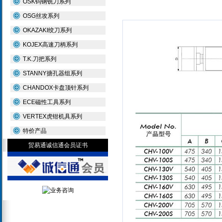
OSK钨钢铣刀系列
OSG丝攻系列
OKAZAKI绞刀系列
KOJEX高速刀柄系列
T.K.刀把系列
STANNY搪孔器组系列
CHANDOX卡盘顶针系列
ECE磁性工具系列
VERTEX虎钳机具系列
特价产品
贸易通诚信通会员证书