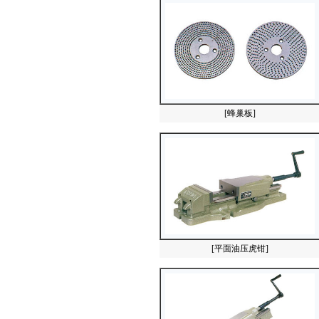
[蜂巢板]
[平面油压虎钳]