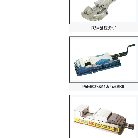
[双向油压虎钳]
[角固式外藏精密油压虎钳]