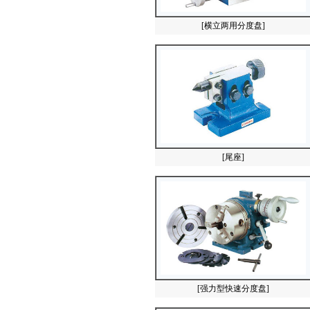
[横立两用分度盘]
[尾座]
[强力型快速分度盘]